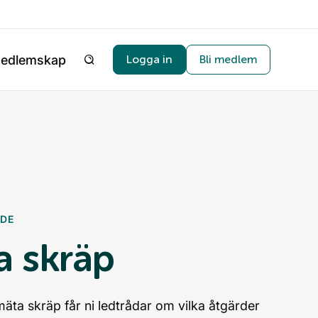
edlemskap
Logga in
Bli medlem
DE
a skräp
äta skräp får ni ledtrådar om vilka åtgärder