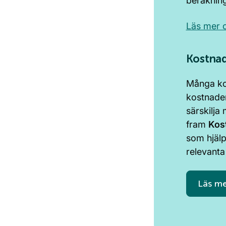
beräkning
Läs mer 
Kostnad
Många ko
kostnaden
särskilja
fram
Kos
som hjälp
relevanta
Läs me