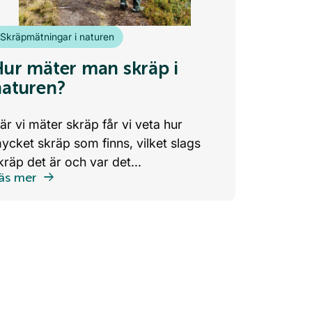
Skräpmätningar i naturen
Hur mäter man skräp i
naturen?
är vi mäter skräp får vi veta hur
ycket skräp som finns, vilket slags
kräp det är och var det...
äs mer