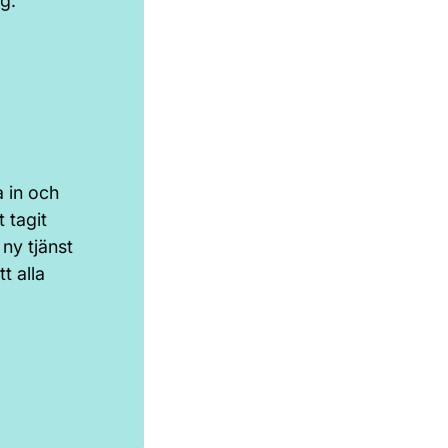
g.
 in och
 tagit
 ny tjänst
t alla