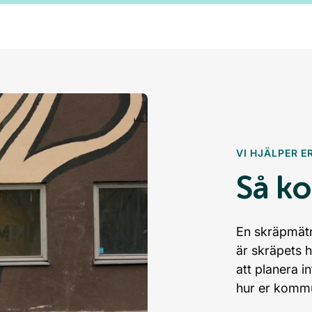
VI HJÄLPER E
Så k
En skräpmätni
är skräpets 
att planera i
hur er kommu