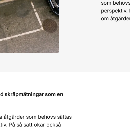
som behövs s
perspektiv. 
om åtgärder
med skräpmätningar som en
ka åtgärder som behövs sättas
ektiv. På så sätt ökar också