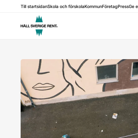
Till startsidan
Skola och förskola
Kommun
Företag
Press
Ge 