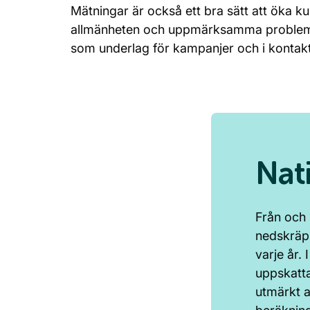
Mätningar är också ett bra sätt att öka
allmänheten och uppmärksamma probleme
som underlag för kampanjer och i konta
Nat
Från och
nedskräpn
varje år
uppskatt
utmärkt a