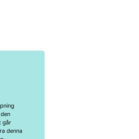
äpning
 den
 går
öra denna