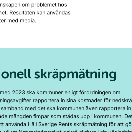
 kunskapen om problemet hos
t. Resultaten kan användas
kter med media.
ionell skräpmätning
 med 2023 ska kommuner enligt förordningen om
ingsavgifter rapportera in sina kostnader för nedskr
. I samband med det ska kommunen även rapportera in
ade mängden fimpar som städas upp i kommunen. Det
tt använda Håll Sverige Rents skräpmätning för att g