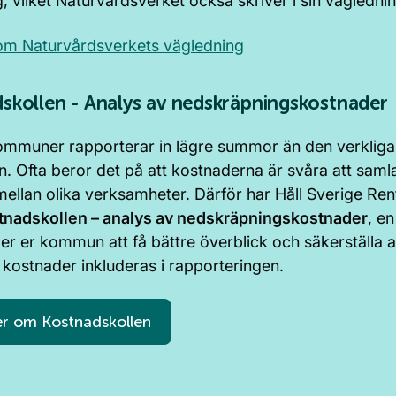
, vilket Naturvårdsverket också skriver i sin väglednin
om Naturvårdsverkets vägledning
skollen - Analys av nedskräpningskostnader
mmuner rapporterar in lägre summor än den verkliga
. Ofta beror det på att kostnaderna är svåra att samla
 mellan olika verksamheter. Därför har Håll Sverige Rent
tnadskollen – analys av nedskräpningskostnader
, en
er er kommun att få bättre överblick och säkerställa at
 kostnader inkluderas i rapporteringen.
r om Kostnadskollen