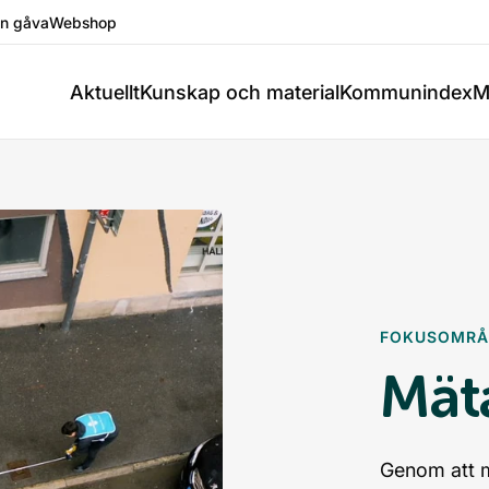
en gåva
Webshop
Aktuellt
Kunskap och material
Kommunindex
M
FOKUSOMRÅ
Mät
Genom att m