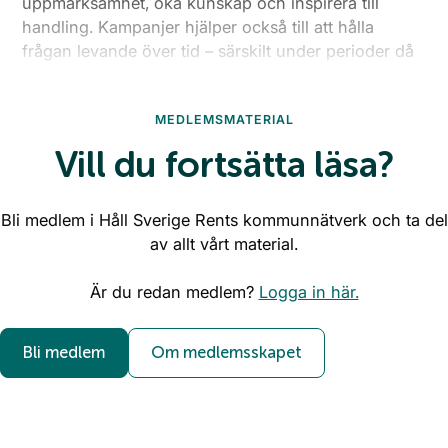
uppmärksamhet, öka kunskap och inspirera till
handling. Kampanjer hjälper också till att hålla
frågan levande över tid – särskilt under perioder då
många vistas utomhus eller i miljöer som är extra
utsatta för skräp.
MEDLEMSMATERIAL
Vill du fortsätta läsa?
Bli medlem i Håll Sverige Rents kommunnätverk och ta del
av allt vårt material.
Är du redan medlem?
Logga in här.
Bli medlem
Om medlemsskapet