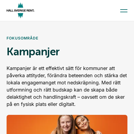
Aktuellt
FOKUSOMRÅDE
Kunskap och material
Kampanjer
Kommunindex
Kampanjer är ett effektivt sätt för kommuner att
Medlemskap
påverka attityder, förändra beteenden och stärka det
lokala engagemanget mot nedskräpning. Med rätt
utformning och rätt budskap kan de skapa både
Till startsidan
delaktighet och handlingskraft – oavsett om de sker
Skola och förskola
på en fysisk plats eller digitalt.
Kommun
Företag
Press
Ge en gåva