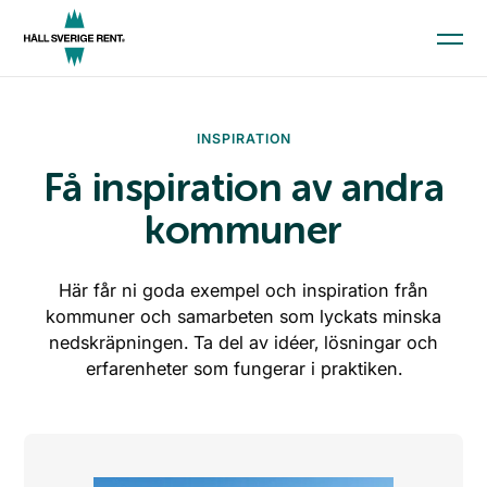
Aktuellt
INSPIRATION
Kunskap och material
Få inspiration av andra
Kommunindex
kommuner
Medlemskap
Här får ni goda exempel och inspiration från
kommuner och samarbeten som lyckats minska
Till startsidan
nedskräpningen. Ta del av idéer, lösningar och
Skola och förskola
erfarenheter som fungerar i praktiken.
Kommun
Företag
Press
Ge en gåva