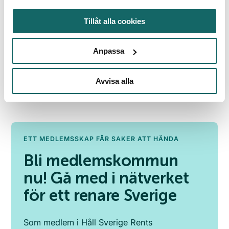
Tidigare vinnare av Håll Sverige
Rent-kommun
Tillåt alla cookies
Här listar vi senaste rankinglistan och
Anpassa
motiveringarna bakom 2022–2025 års
vinnare.
Läs mer
Avvisa alla
ETT MEDLEMSSKAP FÅR SAKER ATT HÄNDA
Bli medlemskommun
nu! Gå med i nätverket
för ett renare Sverige
Som medlem i Håll Sverige Rents