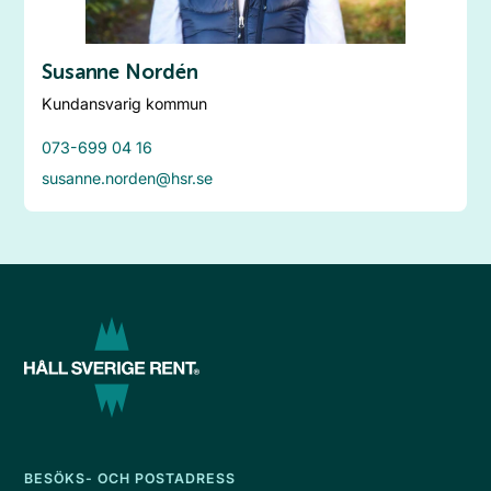
Susanne Nordén
Kundansvarig kommun
073-699 04 16
susanne.norden@hsr.se
BESÖKS- OCH POSTADRESS