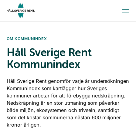
Aktuellt
OM KOMMUNINDEX
Kunskap och material
Håll Sverige Rent
Kommunindex
Kommunindex
Medlemskap
Håll Sverige Rent genomför varje år undersökningen
Kommunindex som kartlägger hur Sveriges
Till startsidan
kommuner arbetar för att förebygga nedskräpning.
Skola och förskola
Nedskräpning är en stor utmaning som påverkar
Kommun
både miljön, ekosystemen och trivseln, samtidigt
som det kostar kommunerna nästan 600 miljoner
Företag
kronor årligen.
Press
Ge en gåva