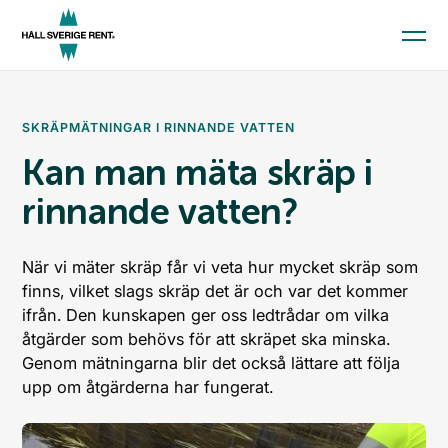
Aktuellt
SKRÄPMÄTNINGAR I RINNANDE VATTEN
Kunskap och material
Kan man mäta skräp i
Kommunindex
rinnande vatten?
Medlemskap
När vi mäter skräp får vi veta hur mycket skräp som
finns, vilket slags skräp det är och var det kommer
Till startsidan
ifrån. Den kunskapen ger oss ledtrådar om vilka
Skola och förskola
åtgärder som behövs för att skräpet ska minska.
Kommun
Genom mätningarna blir det också lättare att följa
upp om åtgärderna har fungerat.
Företag
Press
Ge en gåva