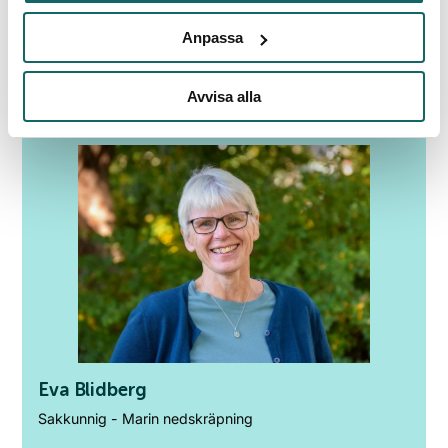
070-723 44 94
Anpassa
emma.sjogren@hsr.se
Avvisa alla
Eva Blidberg
Sakkunnig - Marin nedskräpning