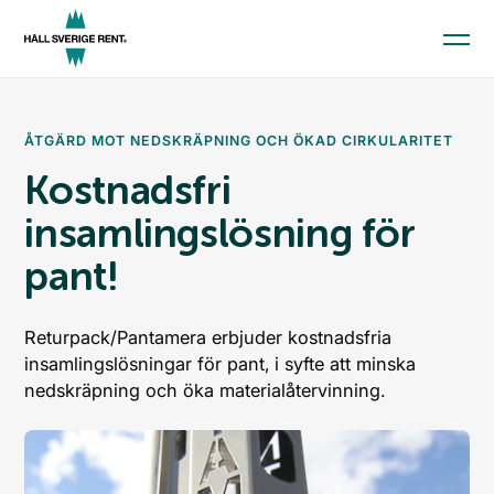
Aktuellt
ÅTGÄRD MOT NEDSKRÄPNING OCH ÖKAD CIRKULARITET
Kunskap och material
Kostnadsfri
Kommunindex
insamlingslösning för
Medlemskap
pant!
Till startsidan
Returpack/Pantamera erbjuder kostnadsfria
insamlingslösningar för pant, i syfte att minska
Skola och förskola
nedskräpning och öka materialåtervinning.
Kommun
Företag
Press
Ge en gåva