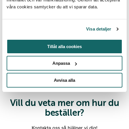
Bli medlemskommun!
våra cookies samtycker du att vi sparar data.
Som medlem i Håll Sverige Rents
kommunnätverk är ni med och kan driva
Visa detaljer
viktiga frågor tillsammans med oss och andra
kommuner som kan ge positiv effekt på ert
kommunala nedskräpningsarbete. Missa inget
Tillåt alla cookies
- häng med oss!
Anpassa
Läs mer här
Avvisa alla
Vill du veta mer om hur du
beställer?
Kontakta oss så hjälper vi dig!