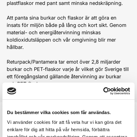
plastflaskor med pant samt minska nedskräpning.
Att panta sina burkar och flaskor är att göra en
insats för miljön både på lång och kort sikt. Genom
material- och energiåtervinning minskas
koldioxidutsläppen och vår omgivning blir mer
hållbar.
Returpack/Pantamera tar emot över 2,8 miljarder
burkar och PET-flaskor varje år vilket gör Sverige till
ett föregångsland gällande återvinning av burkar
och PET-flaskor.
Du bestämmer vilka cookies som får användas.
Vi använder cookies för att få veta hur vi kan göra det
TA NÄSTA STEG
enklare för dig att hitta på vår hemsida, förbättra
innehållet och vår marknadsföring. Genom att acceptera