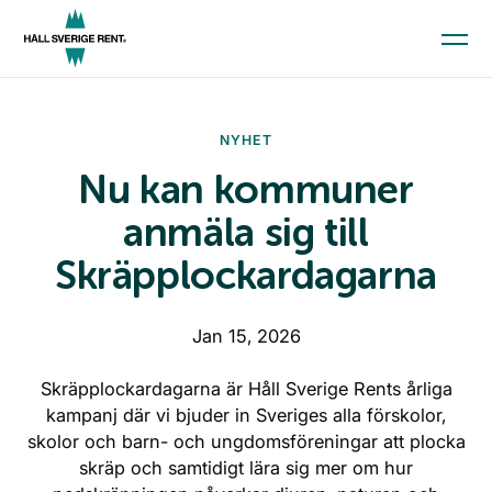
Aktuellt
NYHET
Kunskap och material
Nu kan kommuner
Kommunindex
anmäla sig till
Medlemskap
Skräpplockardagarna
Till startsidan
Jan 15, 2026
Skola och förskola
Skräpplockardagarna är Håll Sverige Rents årliga
Kommun
kampanj där vi bjuder in Sveriges alla förskolor,
Företag
skolor och barn- och ungdomsföreningar att plocka
Press
skräp och samtidigt lära sig mer om hur
Ge en gåva