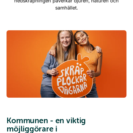
nedskräpningen påverkar djuren, naturen och
samhället.
Webshop
Kommunen - en viktig
möjliggörare i