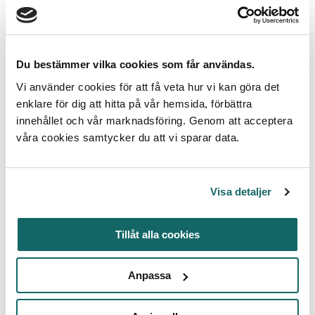
engångsplastförpackningar
om du äter på plats
Inom några år kommer serveringar i alla EU:s
Du bestämmer vilka cookies som får användas.
medlemsstater behöva erbjuda
Vi använder cookies för att få veta hur vi kan göra det
flergångsförpackningar för mat och dryck. Detta på
enklare för dig att hitta på vår hemsida, förbättra
grund av en ny EU-förordning om förpackningar:
innehållet och vår marknadsföring. Genom att acceptera
Packaging and Packaging Waste Regulation
våra cookies samtycker du att vi sparar data.
(PPWR)
. Enligt PPWR blir det från och med 2030
även förbjudet att servera mat och dryck som äts
och dricks på plats i engångsplastförpackningar.
Visa detaljer
_________________________
Tillåt alla cookies
Läs mer om Förordning om engångsprodukter här.
Anpassa
Bakgrund