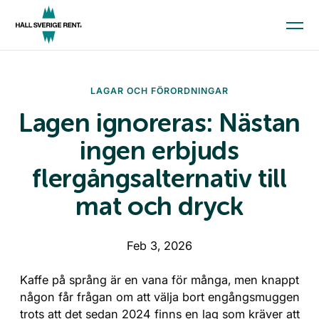
Aktuellt
LAGAR OCH FÖRORDNINGAR
Kunskap och material
Lagen ignoreras: Nästan
Kommunindex
ingen erbjuds
Medlemskap
flergångsalternativ till
mat och dryck
Till startsidan
Skola och förskola
Feb 3, 2026
Kommun
Företag
Kaffe på språng är en vana för många, men knappt
någon får frågan om att välja bort engångsmuggen
Press
trots att det sedan 2024 finns en lag som kräver att
Ge en gåva