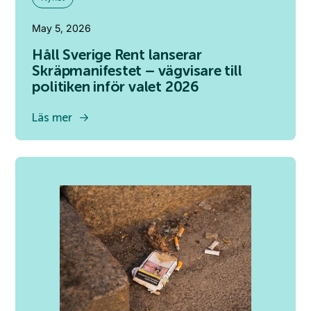
May 5, 2026
Håll Sverige Rent lanserar
Skräpmanifestet – vägvisare till
politiken inför valet 2026
Läs mer