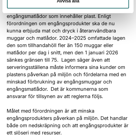
Avvisa alla
Sedan 1 januari 2024 gäller särskilda regler för de
som serverar mat och dryck i engångsmuggar och
engångsmatlådor som innehåller plast. Enligt
förordningen om engångsprodukter ska de nu
kunna erbjuda mat och dryck i återanvändbara
muggar och matlådor. 2024–2025 omfattade lagen
den som tillhandahöll fler än 150 muggar eller
matlådor per dag i snitt, men den 1 januari 2026
sänkes gränsen till 75. Lagen säger även att
serveringsställena måste informera sina kunder om
plastens påverkan på miljön och fördelarna med en
minskad förbrukning av engångsmuggar och
engångsmatlådor. Det är kommunerna som
ansvarar för tillsynen av att reglerna följs.
Målet med förordningen är att minska
engångsprodukters påverkan på miljön. Det handlar
både om nedskräpning och att engångsprodukter är
ett slöseri med resurser.